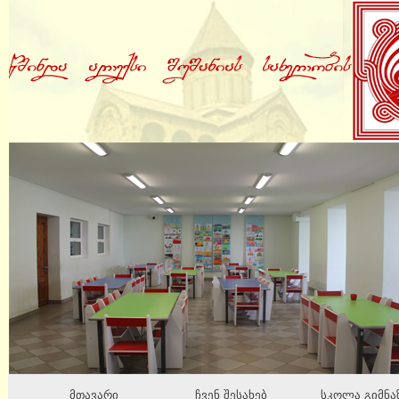
მთავარი
ჩვენ შესახებ
სკოლა გიმნა