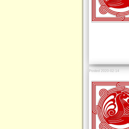
Posted
2020-02-14