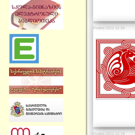
Posted
2022-12-26
Posted
2022-12-19