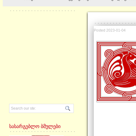
Posted
2023-01-04
სასარგებლო ბმულები