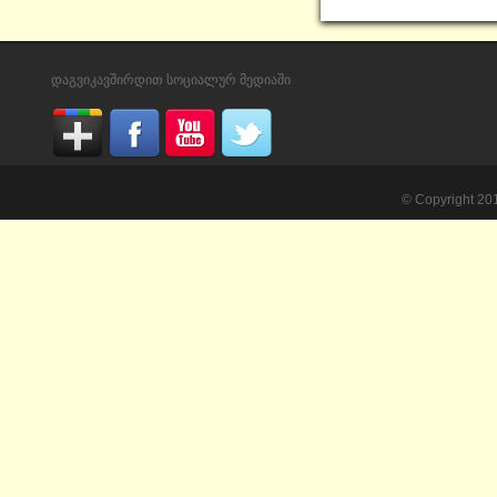
დაგვიკავშირდით სოციალურ მედიაში
© Copyright 20